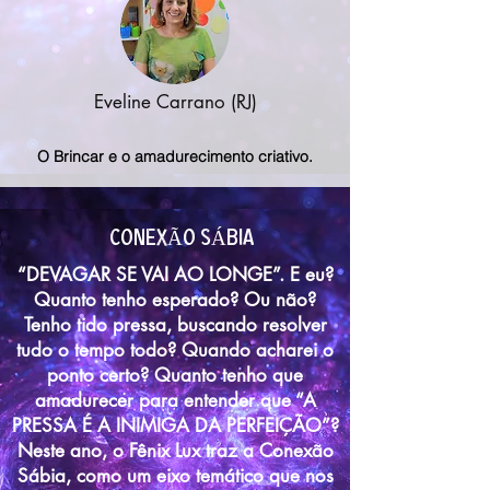
Eveline Carrano (RJ)
O Brincar e o amadurecimento criativo.
conexÃO sÁbia
“DEVAGAR SE VAI AO LONGE”. E eu?
Quanto tenho esperado? Ou não?
Tenho tido pressa, buscando resolver
tudo o tempo todo? Quando acharei o
ponto certo? Quanto tenho que
amadurecer para entender que “A
PRESSA É A INIMIGA DA PERFEIÇÃO”?
Neste ano, o Fênix Lux traz a Conexão
Sábia, como um eixo temático que nos