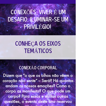
ConexÕes: Viver É um
desafio, iluminar-se um
privilÉgio!
conheÇa os eixos
temÁticos
conexÃO corporal
Dizem que “o que os olhos não vêem o
coração não sente” – Será? Há quantas
andam as nossas emoções? Como o
corpo as manifesta? O que pode um
corpo? Para essas e muitas outras
questões, o evento deste ano reservou