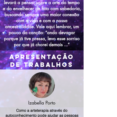
levará a pensar sobre a arte do tempo
e do envelhecer de fato com sabedoria,
buscando sempre uma maior conexão
com a vida e com a nossa
ancestralidade. Vale aqui lembrar, um
pouco da canção: “ando devagar
porque já tive pressa, levo esse sorriso
por que já chorei demais ...”
Apresentação
de trabalhos
Izabella Porto
Como a arteterapia através do
autoconhecimento pode ajudar as pessoas