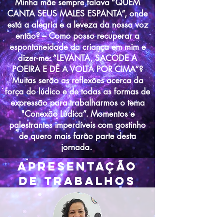
Minha mãe sempre falava “QUEM
CANTA SEUS MALES ESPANTA”, onde
está a alegria e a leveza da nossa voz
então? – Como posso recuperar a
espontaneidade da criança em mim e
dizer-me: “LEVANTA, SACODE A
POEIRA E DÊ A VOLTA POR CIMA”?
Muitas serão as reflexões acerca da
força do lúdico e de todas as formas de
expressão para trabalharmos o tema
"Conexão Lúdica”. Momentos e
palestrantes imperdíveis com gostinho
de quero mais farão parte desta
jornada.
Apresentação
de trabalhos