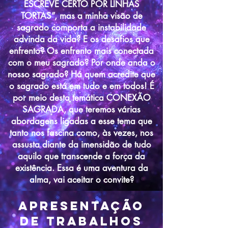
ESCREVE CERTO POR LINHAS
TORTAS”, mas a minha visão de
sagrado comporta a instabilidade
advinda da vida? E os desafios que
enfrento? Os enfrento mais conectada
com o meu sagrado? Por onde anda o
nosso sagrado? Há quem acredite que
o sagrado está em tudo e em todos! É
por meio desta temática CONEXÃO
SAGRADA, que teremos várias
abordagens ligadas a esse tema que
tanto nos fascina como, às vezes, nos
assusta diante da imensidão de tudo
aquilo que transcende a força da
existência. Essa é uma aventura da
alma, vai aceitar o convite?
Apresentação
de trabalhos