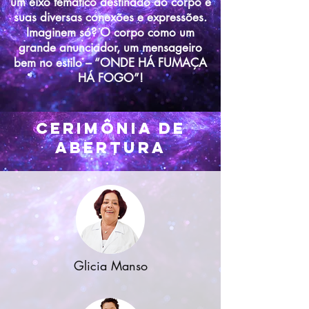
um eixo temático destinado ao corpo e
suas diversas conexões e expressões.
Imaginem só? O corpo como um
grande anunciador, um mensageiro
bem no estilo – “ONDE HÁ FUMAÇA
HÁ FOGO”!
Cerimônia de
abertura
Glicia Manso