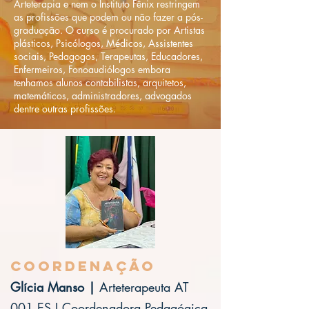
Arteterapia e nem o Instituto Fênix restringem
as profissões que podem ou não fazer a pós-
graduação. O curso é procurado por Artistas
plásticos, Psicólogos, Médicos, Assistentes
sociais, Pedagogos, Terapeutas, Educadores,
Enfermeiros, Fonoaudiólogos embora
tenhamos alunos contabilistas, arquitetos,
matemáticos, administradores, advogados
dentre outras profissões.
Coordenação
Glícia Manso |
Arteterapeuta AT
001 ES I
Coordenadora Pedagógica