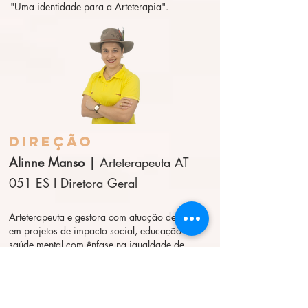
"Uma identidade para a Arteterapia".
DIREÇÃO
Alinne Manso |
Arteterapeuta AT
051 ES I
Diretora Geral
​Arteterapeuta e gestora com atuação destacada
em projetos de impacto social, educação e
saúde mental com ênfase na igualdade de
gênero. Diretora do Instituto Fênix, lidera a
expansão da Arteterapia em múltiplos
territórios, unindo rigor técnico, linguagem
acessível e inovação social. Responsável pela