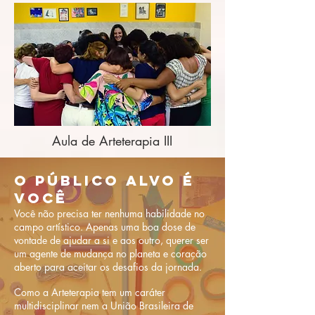
Aula de Arteterapia III
O PÚBLICO ALVO É
VOCÊ
Você não precisa ter nenhuma habilidade no
campo artístico. Apenas uma boa dose de
vontade de ajudar a si e aos outro, querer ser
um agente de mudança no planeta e coração
aberto para aceitar os desafios da jornada.
Como a Arteterapia tem um caráter
multidisciplinar n
em a União Brasileira de