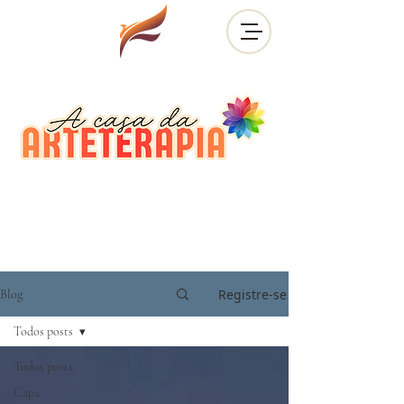
Registre-se
Blog
Todos posts
Todos posts
Capa