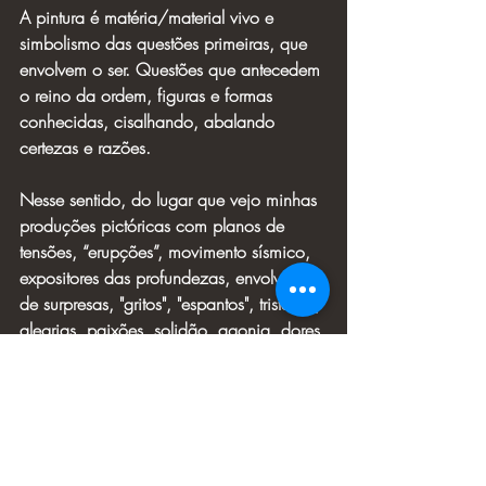
A pintura é matéria/material vivo e 
simbolismo das questões primeiras, que 
envolvem o ser. Questões que antecedem 
o reino da ordem, figuras e formas 
conhecidas, cisalhando, abalando 
certezas e razões. 
Nesse sentido, do lugar que vejo minhas 
produções pictóricas com planos de 
tensões, “erupções”, movimento sísmico, 
expositores das profundezas, envolventes 
de surpresas, "gritos", "espantos", tristezas, 
alegrias, paixões, solidão, agonia, dores 
e prazeres. Espaço do "invisível", do 
sentir, da imensidão infinita do ser. Sim! 
Invisível e muitas vezes indizível, mas 
nunca deixado de ser sentido.