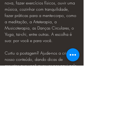
nova, fazer exercícios físicos, ouvir uma 
música, cozinhar com tranquilidade,  
fazer práticas para a mente-corpo, como 
a meditação, a Arteterapia, a 
Musicoterapia, as Danças Circulares, o 
Yoga, tai-chi, entre outras. A escolha é 
sua: por você e para você.
Curtiu a postagem? Ajude-nos a criar 
nosso conteúdo, dando dicas de 
assuntos que você quer ver por aqui pelo 
e-mail: contato@institutofenix.com ou 
pelo número 27 98856-3044 
Link do whatsapp: 
https://api.whatsapp.com/send?
1=pt_BR&phone=5527988563044&text
=Sugest%C3%A3o%20de%20pauta%20p
ara%20o%20Blog