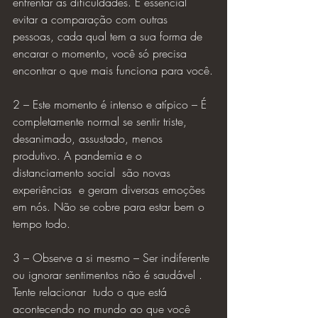
enfrentar as dificuldades. É essencial 
evitar a comparação com outras 
pessoas, cada qual tem a sua forma de 
encarar o momento, você só precisa 
encontrar o que mais funciona para você.
2 – Este momento é intenso e atípico – É 
completamente normal se sentir triste, 
desanimado, assustado, menos 
produtivo. A pandemia e o 
distanciamento social  são novas 
experiências  e geram diversas emoções 
em nós. Não se cobre para estar bem o 
tempo todo.
3 – Observe a si mesmo – Ser indiferente 
ou ignorar sentimentos não é saudável . 
Tente relacionar  tudo o que está 
acontecendo no mundo ao que você 