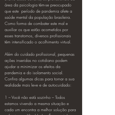
área da psicologia têm-se preocupado 
que este  período de pandemia afete a 
saúde mental da população brasileira. 
Como forma de combater este mal e 
auxiliar os que estão acometidos por 
esses transtornos, diversos profissionais 
têm intensificado o acolhimento virtual.
Além do cuidado profissional, pequenas 
ações inseridas no cotidiano podem 
ajudar a minimizar os efeitos da 
pandemia e do isolamento social. 
Confira algumas dicas para tornar a sua 
realidade mais leve e de autocuidado:
1 – Você não está sozinho – Todos 
estamos vivendo a mesma situação e 
cada um encontra a melhor solução para 