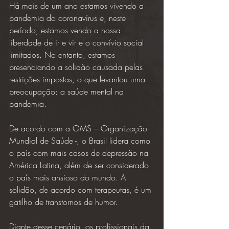
Há mais de um ano estamos vivendo a 
pandemia do coronavírus e, neste 
período, estamos vendo a nossa 
liberdade de ir e vir e o convívio social 
limitados. No entanto, estamos 
presenciando a solidão causada pelas 
restrições impostas, o que levantou uma 
preocupação: a saúde mental na 
pandemia.
De acordo com a OMS – Organização 
Mundial de Saúde -, o Brasil lidera como 
o país com mais casos de depressão na 
América Latina, além de ser considerado 
o país mais ansioso do mundo. A 
solidão, de acordo com terapeutas, é um 
gatilho de transtornos de humor.
Diante desse cenário, os profissionais da 