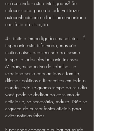
está sentindo - estão interligados? Se 
colocar como parte do todo vai trazer 
autoconhecimento e facilitará encontrar o 
equilíbrio da situação.
4 - Limite o tempo ligado nas notícias.  É 
importante estar informado, mas são 
muitas coisas acontecendo ao mesmo 
tempo - e todos eles bastante intensos. 
Mudanças na rotina de trabalho, no 
relacionamento com amigos e família, 
dilemas políticos e financeiros em todo o 
mundo. Estipule quanto tempo do seu dia 
você pode se dedicar ao consumo de 
notícias e, se necessário, reduza. Não se 
esqueça de buscar fontes oficiais para 
evitar notícias falsas.
E por onde começar a cuidar da saúde 