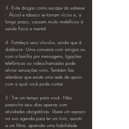
3 - Evite drogas como escape do estresse 
-  Álcool e tabaco se tornam vícios e, a 
longo prazo, causam muito malefícios à 
saúde física e mental.
4 - Fortaleça seus vínculos, ainda que à 
distância - Uma conversa com amigos ou 
com a família por mensagens, ligações 
telefônicas ou videochamadas pode 
aliviar sensações ruins. Também faz 
relembrar que existe uma rede de apoio 
com a qual você pode contar.
5 - Tire um tempo para você - Não 
preencha seus dias apenas com 
atividades obrigatórias - libere um espaço 
na sua agenda para ler um livro, assistir 
a um filme, aprender uma habilidade 