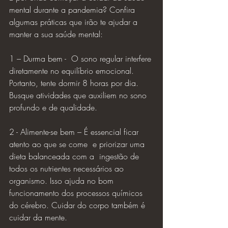
mental durante a pandemia? Confira 
algumas práticas que irão te ajudar a 
manter a sua saúde mental:
1 – Durma bem -  O sono regular interfere 
diretamente no equilíbrio emocional. 
Portanto, tente dormir 8 horas por dia. 
Busque atividades que auxiliem no sono 
profundo e de qualidade.
2 - Alimente-se bem – É essencial ficar 
atento ao que se come  e priorizar uma 
dieta balanceada com a  ingestão de 
todos os nutrientes necessários ao 
organismo. Isso ajuda no bom 
funcionamento dos processos químicos 
do cérebro. Cuidar do corpo também é 
cuidar da mente.