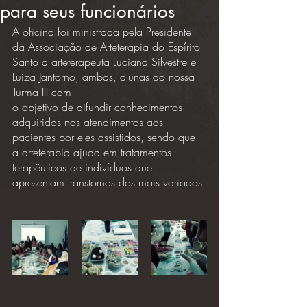
para seus funcionários
A oficina foi ministrada pela Presidente 
da Associação de Arteterapia do Espírito 
Santo a arteterapeuta Luciana Silvestre e 
Luiza Jantorno, ambas, alunas da nossa 
Turma III com
o objetivo de difundir conhecimentos 
adquiridos nos atendimentos aos 
pacientes por eles assistidos, sendo que 
a arteterapia ajuda em tratamentos 
terapêuticos de indivíduos que 
apresentam transtornos dos mais variados.