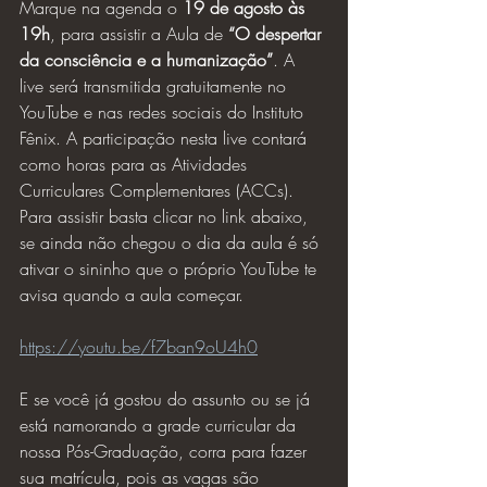
Marque na agenda o 
19 de agosto às 
19h
, para assistir a Aula de 
“O despertar 
da consciência e a humanização”
. A 
live será transmitida gratuitamente no 
YouTube e nas redes sociais do Instituto 
Fênix. A participação nesta live contará 
como horas para as Atividades 
Curriculares Complementares (ACCs). 
Para assistir basta clicar no link abaixo, 
se ainda não chegou o dia da aula é só 
ativar o sininho que o próprio YouTube te 
avisa quando a aula começar. 
https://youtu.be/f7ban9oU4h0
E se você já gostou do assunto ou se já 
está namorando a grade curricular da 
nossa Pós-Graduação, corra para fazer 
sua matrícula, pois as vagas são 