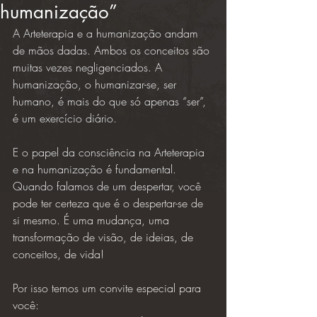
humanização”
A Arteterapia e a humanização andam 
de mãos dadas. Ambos os conceitos são 
muitas vezes negligenciados. A 
humanização, o humanizar-se, ser 
humano, é mais do que só apenas “ser”, 
é um exercício diário.
E o papel da consciência na Arteterapia 
e na humanização é fundamental. 
Quando falamos de um despertar, você 
pode ter certeza que é o despertar-se de 
si mesmo. É uma mudança, uma 
transformação de visão, de ideias, de 
conceitos, de vida!
Por isso temos um convite especial para 
você: