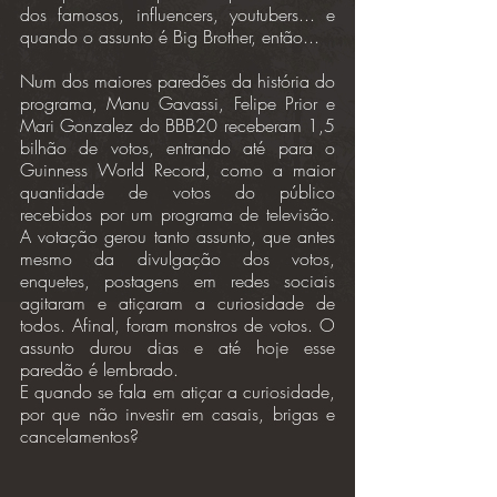
dos famosos, influencers, youtubers... e 
quando o assunto é Big Brother, então...
Num dos maiores paredões da história do 
programa, Manu Gavassi, Felipe Prior e 
Mari Gonzalez do BBB20 receberam 1,5 
bilhão de votos, entrando até para o 
Guinness World Record, como a maior 
quantidade de votos do público 
recebidos por um programa de televisão. 
A votação gerou tanto assunto, que antes 
mesmo da divulgação dos votos, 
enquetes, postagens em redes sociais 
agitaram e atiçaram a curiosidade de 
todos. Afinal, foram monstros de votos. O 
assunto durou dias e até hoje esse 
paredão é lembrado.
E quando se fala em atiçar a curiosidade, 
por que não investir em casais, brigas e 
cancelamentos?