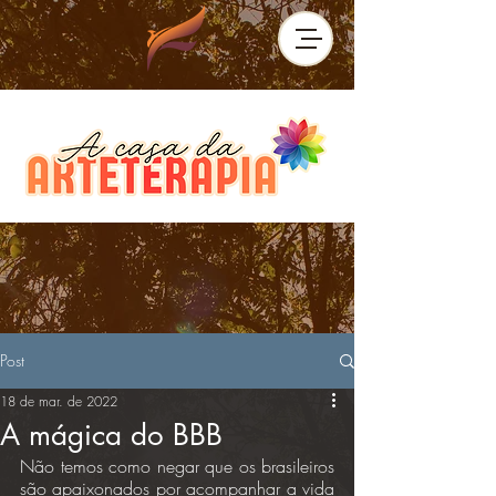
Post
18 de mar. de 2022
A mágica do BBB
Não temos como negar que os brasileiros 
são apaixonados por acompanhar a vida 