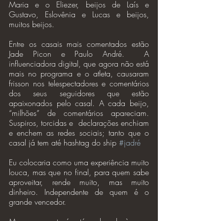
Maria e o Eliezer, beijos de Laís e 
Gustavo, Eslovênia e Lucas e beijos, 
muitos beijos.
Entre os casais mais comentados estão 
Jade Picon e Paulo André.  A 
influenciadora digital, que agora não está 
mais no programa e o atleta, causaram 
frisson nos telespectadores e comentários 
dos seus seguidores que estão 
apaixonados pelo casal. A cada beijo, 
“milhões” de comentários apareciam. 
Suspiros, torcidas e  declarações enchiam 
e enchem as redes sociais; tanto que o 
casal já tem até hashtag do ship 
#jadré
Eu colocaria como uma experiência muito 
louca, mas que no final, para quem sabe 
aproveitar, rende muito, mas muito 
dinheiro. Independente de quem é o 
grande vencedor. 