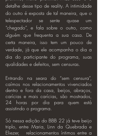
detalhe desse tipo de reality. A intimidade 
do outro é exposta de tal maneira, que o 
telespectador se sente quase um 
“chegado”, e fala sobre o outro, como 
alguém que frequenta a sua casa. De 
certa maneira, isso tem um pouco de 
verdade, já que ele acompanha o dia a 
dia do participante do programa, suas 
qualidades e defeitos, sem censuras.
Entrando na seara do “sem censura”, 
caímos nos relacionamentos vivenciados 
dentro e fora da casa, beijos, abraços, 
carícias e mais carícias, são mostrados, 
24 horas por dia para quem está 
assistindo o programa. 
Só nessa edição do BBB 22 já teve beijo 
triplo, entre Maria, Linn da Quebrada e 
Eliezer,   relacionamentos íntimos entre a 