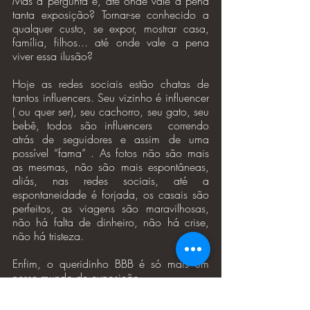
Mas a pergunta é, até onde vale à pena 
tanta exposição? Tornar-se conhecido a 
qualquer custo, se expor, mostrar casa, 
família, filhos... até onde vale a pena 
viver essa ilusão? 
Hoje as redes sociais estão chatas de 
tantos influencers. Seu vizinho é influencer 
( ou quer ser), seu cachorro, seu gato, seu 
bebê, todos são influencers  correndo 
atrás de seguidores e assim de uma 
possível “fama” . As fotos não são mais 
as mesmas, não são mais espontâneas, 
aliás, nas redes sociais, até a 
espontaneidade é forjada, os casais são 
perfeitos, as viagens são maravilhosas, 
não há falta de dinheiro, não há crise, 
não há tristeza.
Enfim, o queridinho BBB é só mais um 
nesse mundo de exposição.
E você, o que acha disso? Deixe a sua 