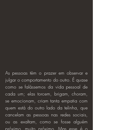
As pessoas têm o prazer em observar e 
julgar o comportamento do outro. É quase 
como se falássemos da vida pessoal de 
cada um; elas torcem, brigam, choram, 
se emocionam, criam tanta empatia com 
quem está do outro lado da telinha, que 
cancelam as pessoas nas redes sociais, 
ou as exaltam, como se fosse alguém 
próximo, muito próximo. Mas esse é o 